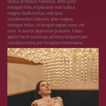
lectus id finibus maximus, ante justo
volutpat felis, et placerat velit nulla a
magna. Nulla luctus, velit quis
condimentum lobortis, ante magna
tristique tellus, ut feugiat sapien nunc vel
sem. In auctor dignissim posuere. Class
aptent taciti sociosqu ad litora torquent per
conubia nostra, per inceptos himenaeos.