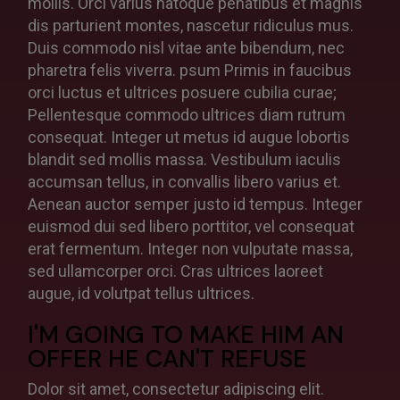
mollis. Orci varius natoque penatibus et magnis
dis parturient montes, nascetur ridiculus mus.
Duis commodo nisl vitae ante bibendum, nec
pharetra felis viverra. psum Primis in faucibus
orci luctus et ultrices posuere cubilia curae;
Pellentesque commodo ultrices diam rutrum
consequat. Integer ut metus id augue lobortis
blandit sed mollis massa. Vestibulum iaculis
accumsan tellus, in convallis libero varius et.
Aenean auctor semper justo id tempus. Integer
euismod dui sed libero porttitor, vel consequat
erat fermentum. Integer non vulputate massa,
sed ullamcorper orci. Cras ultrices laoreet
augue, id volutpat tellus ultrices.
I'M GOING TO MAKE HIM AN
OFFER HE CAN'T REFUSE
Dolor sit amet, consectetur adipiscing elit.