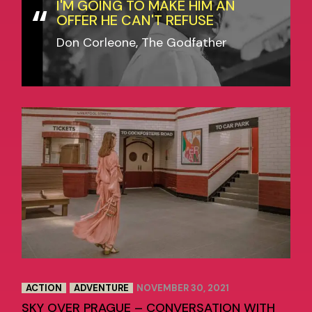
I'M GOING TO MAKE HIM AN
OFFER HE CAN'T REFUSE
Don Corleone, The Godfather
ACTION
ADVENTURE
NOVEMBER 30, 2021
SKY OVER PRAGUE – CONVERSATION WITH