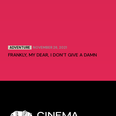
ADVENTURE
NOVEMBER 26, 2021
FRANKLY, MY DEAR, I DON’T GIVE A DAMN